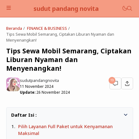
sudut pandang novita
Beranda
FINANCE & BUSINESS
Tips Sewa Mobil Semarang, Ciptakan Liburan Nyaman dan
Menyenangkan!
Tips Sewa Mobil Semarang, Ciptakan
Liburan Nyaman dan
BLOGGING & TECHNO
Menyenangkan!
EDUKASI
sudutpandangnovita
19
11 November 2024
FINANCE & BUSINESS
Update:
26 November 2024
BOOKS
SELF DEVELOPMENT
Pilih Layanan Full Paket untuk Kenyamanan
LIFESTYLE
Maksimal
PARENTING