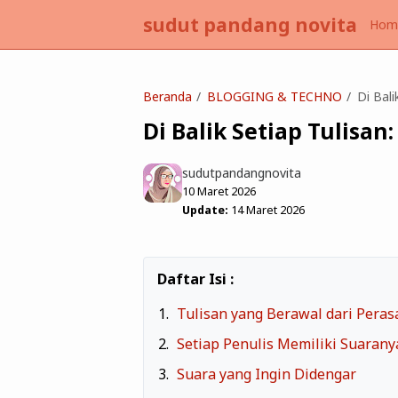
sudut pandang novita
Hom
Beranda
BLOGGING & TECHNO
Di Bali
Di Balik Setiap Tulisa
sudutpandangnovita
10 Maret 2026
Update:
14 Maret 2026
Tulisan yang Berawal dari Peras
Setiap Penulis Memiliki Suarany
Suara yang Ingin Didengar