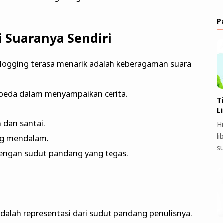
P
i Suaranya Sendiri
logging terasa menarik adalah keberagaman suara
erbeda dalam menyampaikan cerita.
T
L
 dan santai.
H
l
ng mendalam.
s
engan sudut pandang yang tegas.
adalah representasi dari sudut pandang penulisnya.