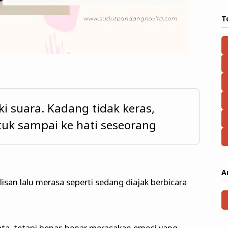
T
ki suara. Kadang tidak keras,
ntuk sampai ke hati seseorang
A
an lalu merasa seperti sedang diajak berbicara
ta, tetapi benar-benar merasakan emosi yang