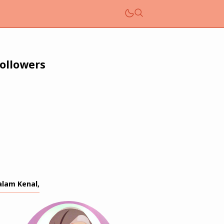
ollowers
alam Kenal,