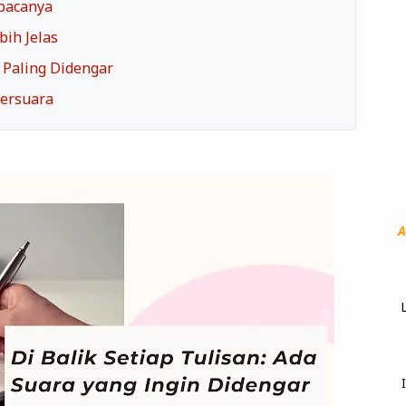
bacanya
ih Jelas
 Paling Didengar
Bersuara
A