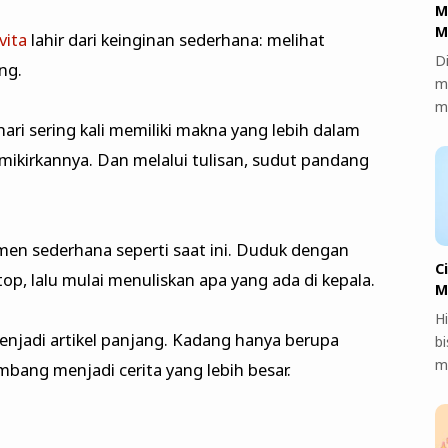
M
M
vita
lahir dari keinginan sederhana: melihat
Di
ng.
m
m
hari sering kali memiliki makna yang lebih dalam
emikirkannya. Dan melalui tulisan, sudut pandang
omen sederhana seperti saat ini. Duduk dengan
C
p, lalu mulai menuliskan apa yang ada di kepala.
M
H
njadi artikel panjang. Kadang hanya berupa
bi
m
bang menjadi cerita yang lebih besar.